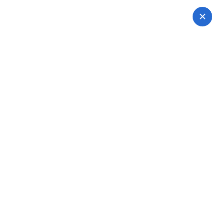
✕
乐
新闻中心
联系我们
登录平台
资者担忧利
百家乐
专业 · 信赖 · 安全
立即注册