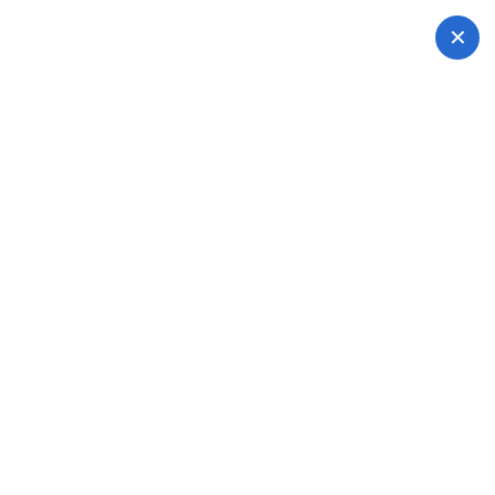
登录平台
✕
标签云列表
按标签聚合浏览相关文章
AI芯片投资浪潮： 百家乐 全球芯片行业迎新机遇