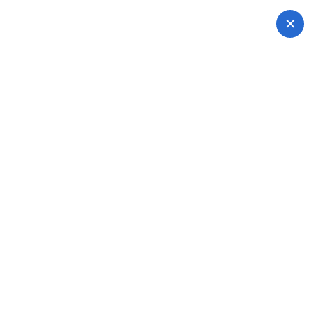
登录平台
✕
标签云列表
按标签聚合浏览相关文章
百家乐在线棋牌 - 近期市场波动揭示投资新机会：百家