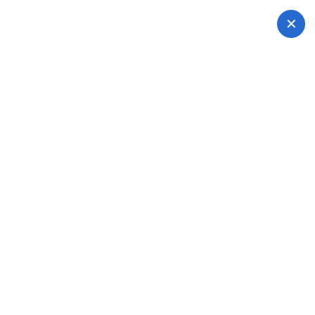
登录平台
✕
标签云列表
按标签聚合浏览相关文章
比特币24小时内突破关键价位，引发市场关注