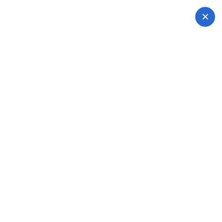
登录平台
✕
标签云列表
按标签聚合浏览相关文章
王一博与刘亦菲互动频繁，恋情绯闻引发热议