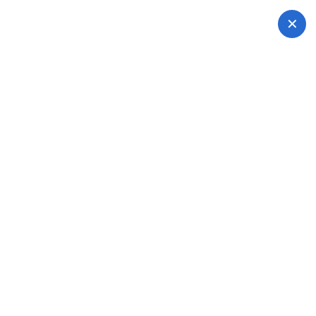
登录平台
✕
标签云列表
按标签聚合浏览相关文章
全球市场剧震：加息预期或成投资新契机 - 百家乐