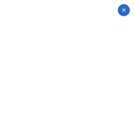
登录平台
✕
标签云列表
按标签聚合浏览相关文章
近期GPT-4 Turbo版发布：性能优化引热议