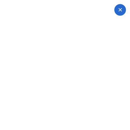
登录平台
✕
标签云列表
按标签聚合浏览相关文章
百家乐玩家热议：知名女星机场风波引关注