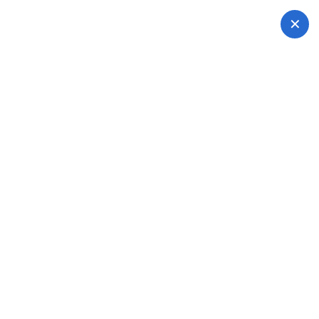
登录平台
✕
标签云列表
按标签聚合浏览相关文章
当日热议：《光影追踪》首播引爆悬疑风潮