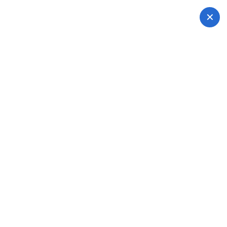
✕
乐
新闻中心
联系我们
登录平台
引关注
百家乐
专业 · 信赖 · 安全
立即注册